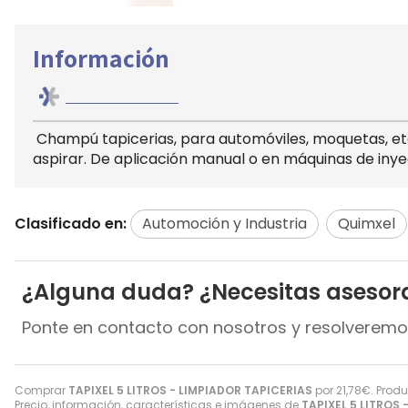
Información
Champú tapicerias, para automóviles, moquetas, etc
aspirar. De aplicación manual o en máquinas de iny
Clasificado en:
Automoción y Industria
Quimxel
¿Alguna duda? ¿Necesitas asesor
Ponte en contacto con nosotros y resolveremo
Comprar
TAPIXEL 5 LITROS - LIMPIADOR TAPICERIAS
por
21,78
€
. Prod
Precio, información, características e imágenes de
TAPIXEL 5 LITROS 