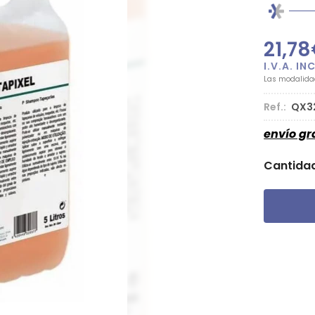
21,78
Las modalid
Ref.:
QX3
envío gr
Cantida