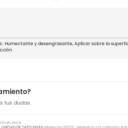
. Humectante y desengrasante, Aplicar sobre la superfici
ección
amiento?
s tus dudas.
ucto en stock.
- LIMPIADOR TAPICERIAS
referencia QX3237, pertenece a la categoría
Aut