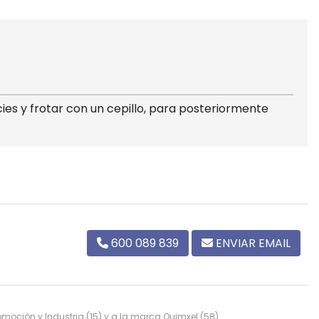
es y frotar con un cepillo, para posteriormente
600 089 839
ENVIAR EMAIL
omoción y Industria
(15) y a la marca
Quimxel
(58).