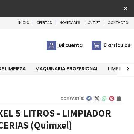
INICIO
OFERTAS
NOVEDADES
OUTLET
CONTACTO
Mi cuenta
0
artículos
E LIMPIEZA
MAQUINARIA PROFESIONAL
LIMPIEZA D
COMPARTIR:
XEL 5 LITROS - LIMPIADOR
CERIAS
(Quimxel)