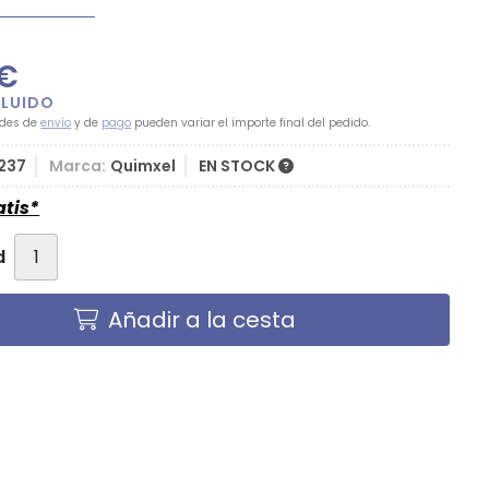
€
ades de
envío
y de
pago
pueden variar el importe final del pedido.
237
Marca:
Quimxel
EN STOCK
atis*
d
Añadir a la cesta