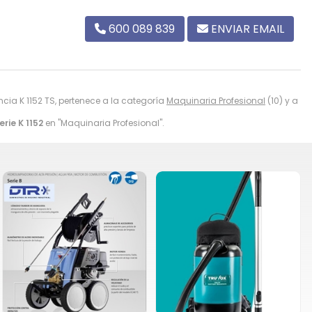
600 089 839
ENVIAR EMAIL
ncia K 1152 TS, pertenece a la categoría
Maquinaria Profesional
(10) y a
rie K 1152
en "Maquinaria Profesional".