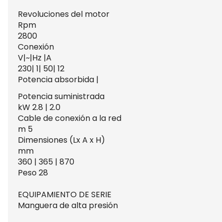
Revoluciones del motor
Rpm
2800
Conexión
V|~|Hz |A
230| 1| 50| 12
Potencia absorbida |
Potencia suministrada
kW 2.8 | 2.0
Cable de conexión a la red
m 5
Dimensiones (Lx A x H)
mm
360 | 365 | 870
Peso 28
EQUIPAMIENTO DE SERIE
Manguera de alta presión