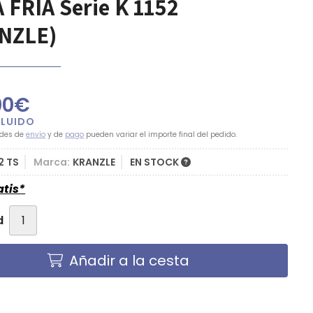
 FRÍA Serie K 1152
NZLE)
00
€
ades de
envío
y de
pago
pueden variar el importe final del pedido.
52 TS
Marca:
KRANZLE
EN STOCK
atis*
d
Añadir a la cesta