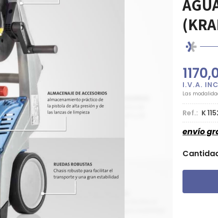
AGUA
(KRA
1170,
Las modalid
Ref.:
K 11
envío gr
Cantida