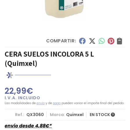
COMPARTIR:
CERA SUELOS INCOLORA 5 L
(Quimxel)
22,99
€
Las modalidades de
envío
y de
pago
pueden variar el importe final del pedido.
Ref.:
QX3060
Marca:
Quimxel
EN STOCK
envío desde
4,88
€
*