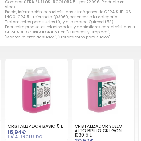
Comprar
CERA SUELOS INCOLORA 5 L
por
22,99
€
. Producto en
stock.
Precio, información, características e imágenes de
CERA SUELOS
INCOLORA 5 L
referencia QX3060, pertenece a la categoría
Tratamientos para suelos
(9) y a la marca
Quimxel
(58).
Encuentra productos relacionados y de similares características a
CERA SUELOS INCOLORA 5 L
en "Químicos y Limpieza",
"Mantenimiento de suelos", "Tratamientos para suelos".
ISTALIZADOR BASIC 5 L
CRISTALIZADOR SUELO
DECAP
ALTO BRILLO CRILGON
CONCR
,94€
1030 5 L
5 LITR
20,57€
16,9